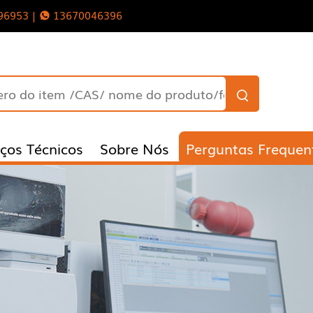
96953 |
13670046396
iços Técnicos
Sobre Nós
Perguntas Frequen