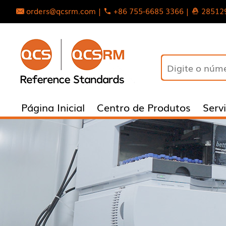
orders@qcsrm.com |
+86 755-6685 3366 |
28512
Página Inicial
Centro de Produtos
Serv