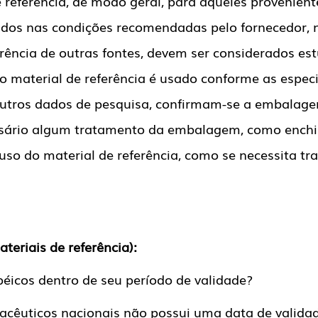
 referência, de modo geral, para aqueles provenient
os nas condições recomendadas pelo fornecedor, nã
erência de outras fontes, devem ser considerados est
o material de referência é usado conforme as espec
 outros dados de pesquisa, confirmam-se a embalag
cessário algum tratamento da embalagem, como enchi
uso do material de referência, como se necessita t
eriais de referência):
éicos dentro de seu período de validade?
rmacêuticos nacionais não possui uma data de valid