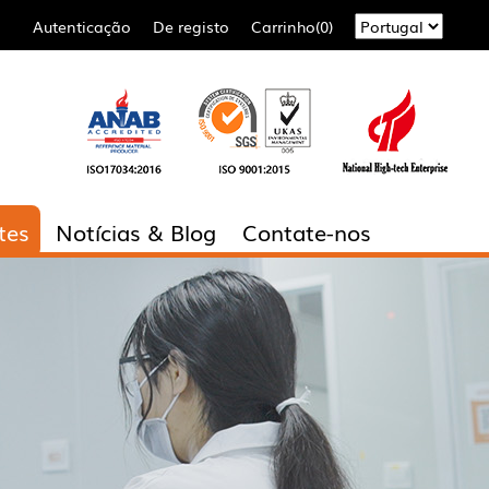
Autenticação
De registo
Carrinho(0)
tes
Notícias & Blog
Contate-nos