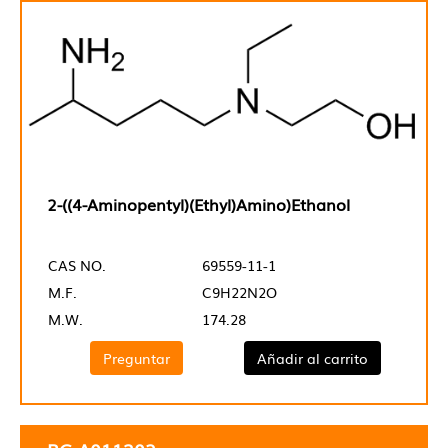
2-((4-Aminopentyl)(Ethyl)Amino)Ethanol
CAS NO.
69559-11-1
M.F.
C9H22N2O
M.W.
174.28
Preguntar
Añadir al carrito