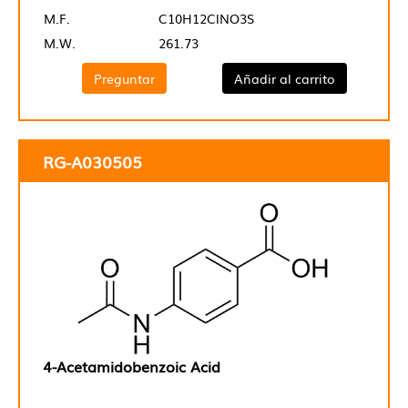
M.F.
C10H12ClNO3S
M.W.
261.73
Preguntar
Añadir al carrito
RG-A030505
4-Acetamidobenzoic Acid