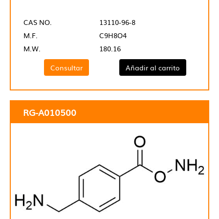
CAS NO.
13110-96-8
M.F.
C9H8O4
M.W.
180.16
Consultar
Añadir al carrito
RG-A010500