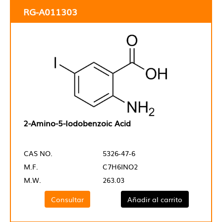
RG-A011303
2-Amino-5-Iodobenzoic Acid
CAS NO.
5326-47-6
M.F.
C7H6INO2
M.W.
263.03
Consultar
Añadir al carrito