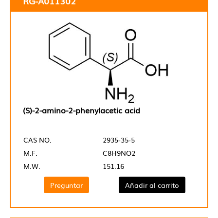
RG-A011302
(S)-2-amino-2-phenylacetic acid
CAS NO.
2935-35-5
M.F.
C8H9NO2
M.W.
151.16
Preguntar
Añadir al carrito