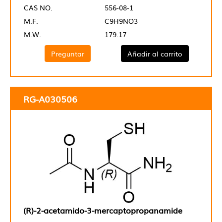
CAS NO.
556-08-1
M.F.
C9H9NO3
M.W.
179.17
Preguntar
Añadir al carrito
RG-A030506
(R)-2-acetamido-3-mercaptopropanamide