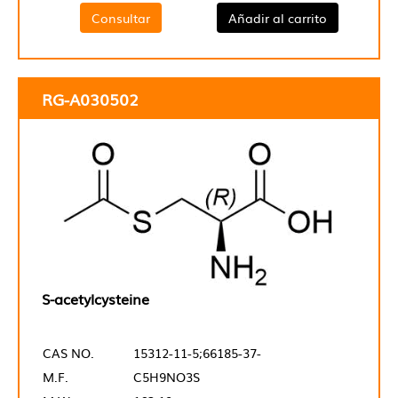
Consultar
Añadir al carrito
RG-A030502
S-acetylcysteine
CAS NO.
15312-11-5;66185-37-
M.F.
C5H9NO3S