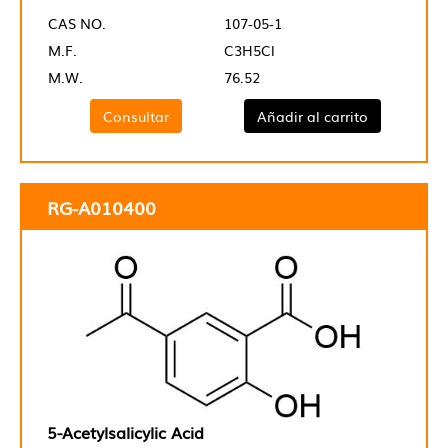
CAS NO.
107-05-1
M.F.
C3H5Cl
M.W.
76.52
Consultar
Añadir al carrito
RG-A010400
5-Acetylsalicylic Acid