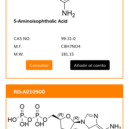
5-Aminoisophthalic Acid
CAS NO.
99-31-0
M.F.
C8H7NO4
M.W.
181.15
Consultar
Añadir al carrito
RG-A010900