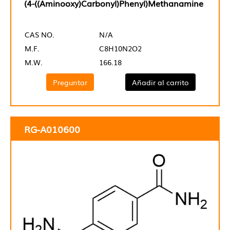
(4-((Aminooxy)Carbonyl)Phenyl)Methanamine
CAS NO.
N/A
M.F.
C8H10N2O2
M.W.
166.18
Preguntar
Añadir al carrito
RG-A010600