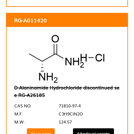
RG-A011420
D-Alaninamide Hydrochloride discontinued se
e RG-A26185
CAS NO.
71810-97-4
M.F.
C3H9ClN2O
M.W.
124.57
Preguntar
Añadir al carrito