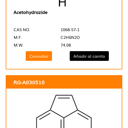
Acetohydrazide
CAS NO.
1068-57-1
M.F.
C2H6N2O
M.W.
74.08
Consultar
Añadir al carrito
RG-A030510