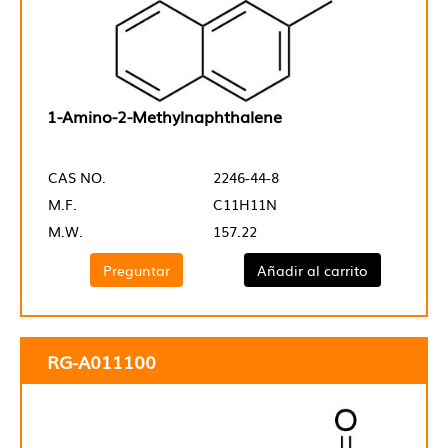
1-Amino-2-Methylnaphthalene
CAS NO.
2246-44-8
M.F.
C11H11N
M.W.
157.22
Preguntar
Añadir al carrito
RG-A011100