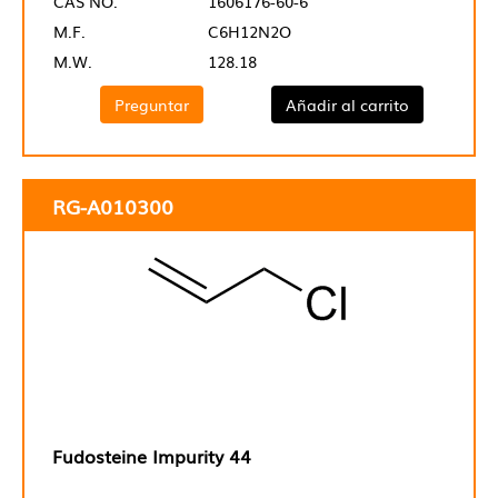
CAS NO.
1606176-60-6
M.F.
C6H12N2O
M.W.
128.18
Preguntar
Añadir al carrito
RG-A010300
Fudosteine Impurity 44