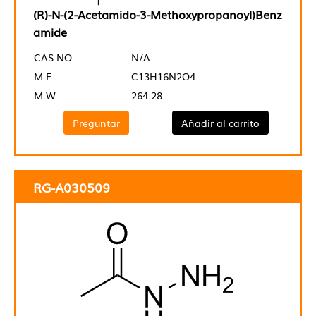
(R)-N-(2-Acetamido-3-Methoxypropanoyl)Benz
amide
CAS NO.
N/A
M.F.
C13H16N2O4
M.W.
264.28
Preguntar
Añadir al carrito
RG-A030509