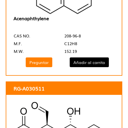
Acenaphthylene
CAS NO.
208-96-8
M.F.
C12H8
M.W.
152.19
Preguntar
Añadir al carrito
RG-A030511