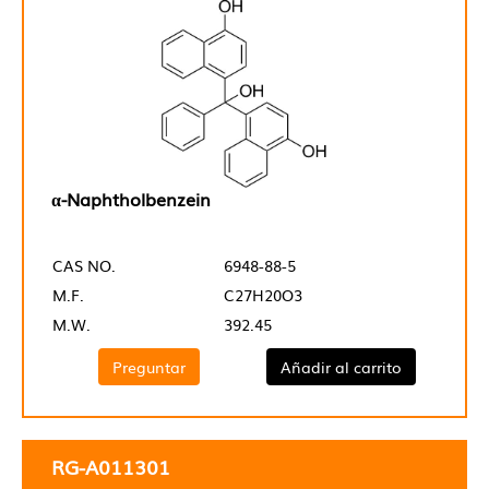
α-Naphtholbenzein
CAS NO.
6948-88-5
M.F.
C27H20O3
M.W.
392.45
Preguntar
Añadir al carrito
RG-A011301