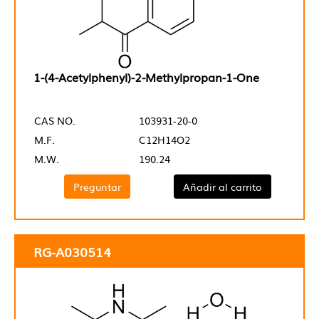
1-(4-Acetylphenyl)-2-Methylpropan-1-One
CAS NO.
103931-20-0
M.F.
C12H14O2
M.W.
190.24
Preguntar
Añadir al carrito
RG-A030514