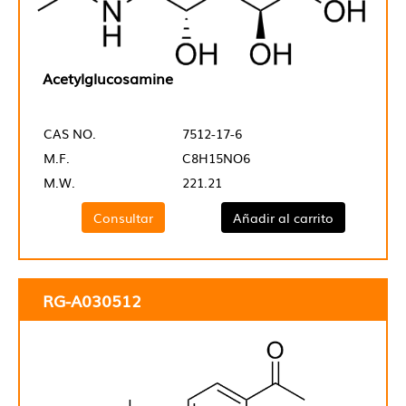
Acetylglucosamine
CAS NO.
7512-17-6
M.F.
C8H15NO6
M.W.
221.21
Consultar
Añadir al carrito
RG-A030512