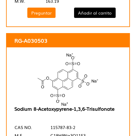
M.W.
163.19
Preguntar
Añadir al carrito
RG-A030503
Sodium 8-Acetoxypyrene-1,3,6-Trisulfonate
CAS NO.
115787-83-2
M.F.
C18H9Na3O11S3