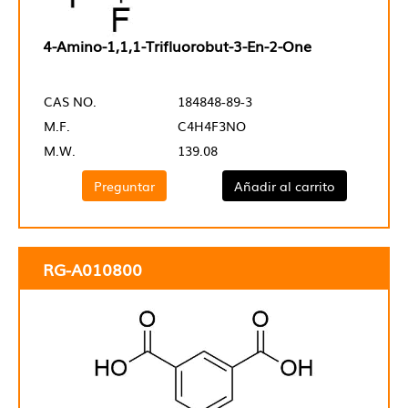
4-Amino-1,1,1-Trifluorobut-3-En-2-One
CAS NO.
184848-89-3
M.F.
C4H4F3NO
M.W.
139.08
Preguntar
Añadir al carrito
RG-A010800