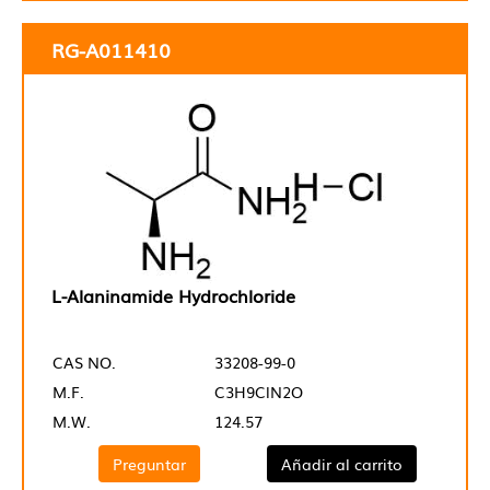
RG-A011410
L-Alaninamide Hydrochloride
CAS NO.
33208-99-0
M.F.
C3H9ClN2O
M.W.
124.57
Preguntar
Añadir al carrito