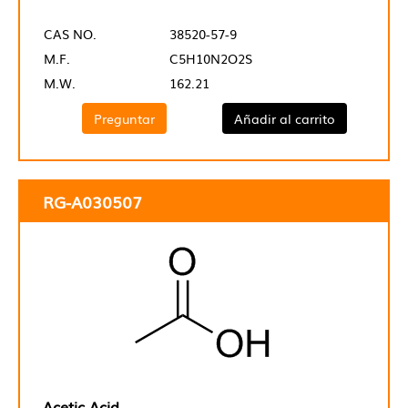
CAS NO.
38520-57-9
M.F.
C5H10N2O2S
M.W.
162.21
Preguntar
Añadir al carrito
RG-A030507
Acetic Acid