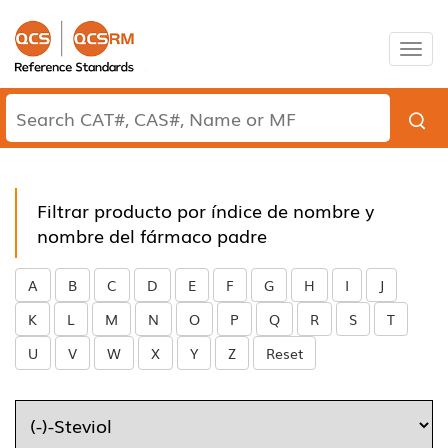
Togg
navig
Filtrar producto por índice de nombre y
nombre del fármaco padre
A
B
C
D
E
F
G
H
I
J
K
L
M
N
O
P
Q
R
S
T
U
V
W
X
Y
Z
Reset