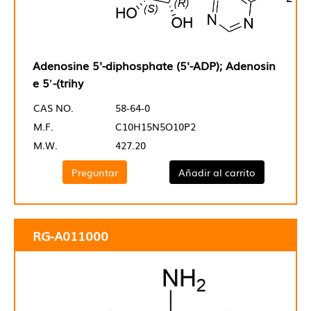
Adenosine 5'-diphosphate (5'-ADP); Adenosin
e 5′-(trihy
CAS NO.
58-64-0
M.F.
C10H15N5O10P2
M.W.
427.20
Preguntar
Añadir al carrito
RG-A011000