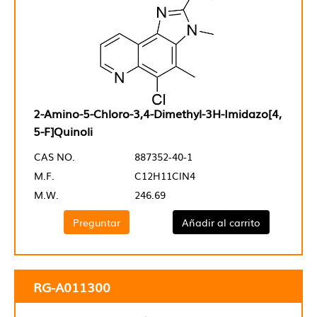
2-Amino-5-Chloro-3,4-Dimethyl-3H-Imidazo[4,
5-F]Quinoli
CAS NO.
887352-40-1
M.F.
C12H11ClN4
M.W.
246.69
Preguntar
Añadir al carrito
RG-A011300