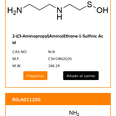
2-((3-Aminopropyl)Amino)Ethane-1-Sulfinic Ac
id
CAS NO.
N/A
M.F.
C5H14N2O2S
M.W.
166.24
Preguntar
Añadir al carrito
RG-A011200