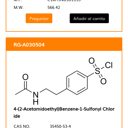
M.W.
566.42
Preguntar
Añadir al carrito
RG-A030504
4-(2-Acetamidoethyl)Benzene-1-Sulfonyl Chlor
ide
CAS NO.
35450-53-4