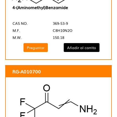
4-(Aminomethyl)Benzamide
CAS NO.
369-53-9
M.F.
C8H10N2O
M.W.
150.18
Preguntar
Añadir al carrito
RG-A010700